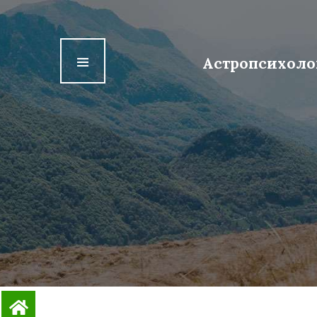
Астропсихология 
Первая ступень
Астропсихоло
Вторая ступень
Третья ступень
Четвертая ступень