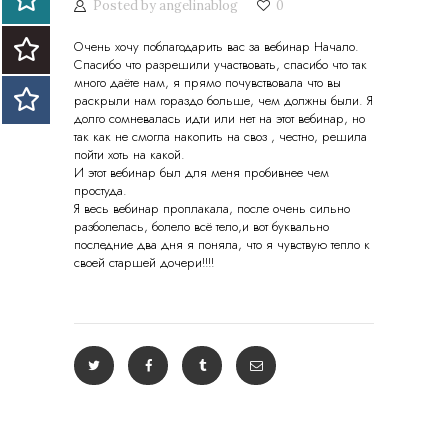
Posted by
angelinablog
0
Очень хочу поблагодарить вас за вебинар Начало.
Спасибо что разрешили участвовать, спасибо что так
много даёте нам, я прямо почувствовала что вы
раскрыли нам гораздо больше, чем должны были. Я
долго сомневалась идти или нет на этот вебинар, но
так как не смогла накопить на своз , честно, решила
пойти хоть на какой.
И этот вебинар был для меня пробивнее чем
простуда.
Я весь вебинар проплакала, после очень сильно
разболелась, болело всё тело,и вот буквально
последние два дня я поняла, что я чувствую тепло к
своей старшей дочери!!!!