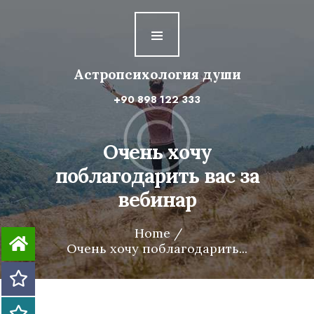
Астропсихология
души
Астропсихология души
Первая ступень
+90 898 122 333
Вторая ступень
Третья ступень
Очень хочу
поблагодарить вас за
Четвертая ступень
вебинар
Home
Очень хочу поблагодарить...